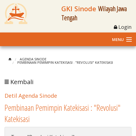
GKI Sinode
Wilayah Jawa
Tengah
Login
MENU
Home
AGENDA SINODE
PEMBINAAN PEMIMPIN KATEKISASI : "REVOLUSI" KATEKISASI
Profil
Kembali
Klasis dan Jemaat
Detil Agenda Sinode
Berita Kegiatan
Pembinaan Pemimpin Katekisasi : "Revolusi"
Fasilitas
Katekisasi
Materi