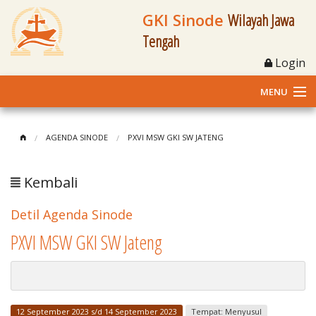
GKI Sinode
Wilayah Jawa
Tengah
Login
MENU
Home
AGENDA SINODE
PXVI MSW GKI SW JATENG
Profil
Kembali
Klasis dan Jemaat
Detil Agenda Sinode
Berita Kegiatan
PXVI MSW GKI SW Jateng
Fasilitas
Materi
12 September 2023 s/d 14 September 2023
Tempat: Menyusul