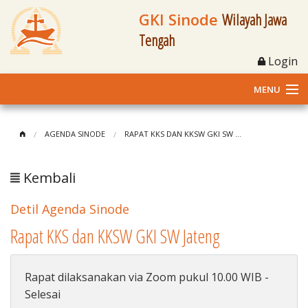
GKI Sinode
Wilayah Jawa
Tengah
Login
MENU
Home
AGENDA SINODE
RAPAT KKS DAN KKSW GKI SW ...
Profil
Kembali
Klasis dan Jemaat
Detil Agenda Sinode
Berita Kegiatan
Rapat KKS dan KKSW GKI SW Jateng
Fasilitas
Rapat dilaksanakan via Zoom pukul 10.00 WIB -
Materi
Selesai