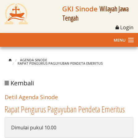
GKI Sinode
Wilayah Jawa
Tengah
Login
MENU
Home
AGENDA SINODE
RAPAT PENGURUS PAGUYUBAN PENDETA EMERITUS
Profil
Kembali
Klasis dan Jemaat
Detil Agenda Sinode
Berita Kegiatan
Rapat Pengurus Paguyuban Pendeta Emeritus
Fasilitas
Dimulai pukul 10.00
Materi