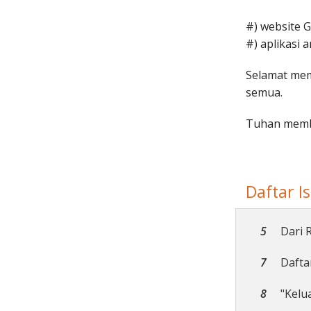
#) website G
#) aplikasi 
Selamat memb
semua.
Tuhan memb
Daftar Is
5
Dari 
7
Daftar
8
"Keluar