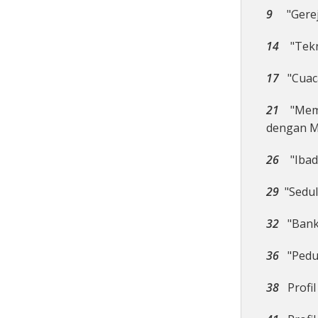
9
"Gereja
14
"Tekno
17
"Cuaca
21
"Membe
dengan M
26
"Ibada
29
"Sedul
32
"Bank 
36
"Pedu
38
Profi