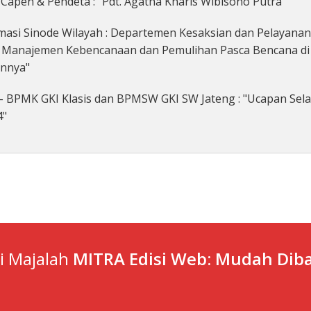
Capen & Pendeta : "Pdt. Agatha Kharis Wibisono Putra"
asi Sinode Wilayah : Departemen Kesaksian dan Pelayanan
n Manajemen Kebencanaan dan Pemulihan Pasca Bencana di 
innya"
- BPMK GKI Klasis dan BPMSW GKI SW Jateng : "Ucapan Sel
4"
ti Majalah
MITRA Edisi Web: Mudah Diba