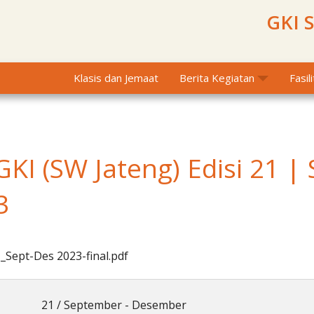
GKI 
Klasis dan Jemaat
Berita Kegiatan
Fasil
GKI (SW Jateng) Edisi 21 |
3
_Sept-Des 2023-final.pdf
21 / September - Desember