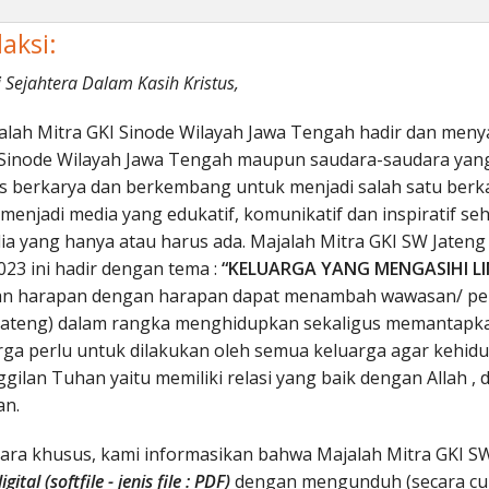
aksi:
Sejahtera Dalam Kasih Kristus,
alah Mitra GKI Sinode Wilayah Jawa Tengah hadir dan meny
 Sinode Wilayah Jawa Tengah maupun saudara-saudara yang l
 berkarya dan berkembang untuk menjadi salah satu berk
 menjadi media yang edukatif, komunikatif dan inspiratif seh
a yang hanya atau harus ada. Majalah Mitra GKI SW Jateng 
23 ini hadir dengan tema :
“KELUARGA YANG MENGASIHI L
gan harapan dengan harapan dapat menambah wawasan/ pe
Jateng) dalam rangka menghidupkan sekaligus memantapk
rga perlu untuk dilakukan oleh semua keluarga agar kehid
ilan Tuhan yaitu memiliki relasi yang baik dengan Allah , d
an.
ara khusus, kami informasikan bahwa Majalah Mitra GKI SW J
igital (softfile - jenis file : PDF)
dengan mengunduh (secara cum