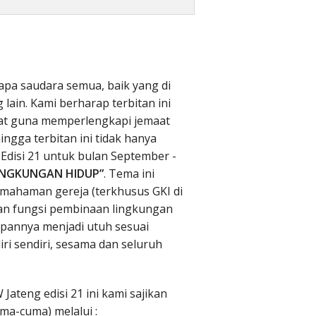
apa saudara semua, baik yang di
ain. Kami berharap terbitan ini
at guna memperlengkapi jemaat
ingga terbitan ini tidak hanya
Edisi 21 untuk bulan September -
INGKUNGAN HIDUP”
. Tema ini
mahaman gereja (terkhusus GKI di
an fungsi pembinaan lingkungan
upannya menjadi utuh sesuai
iri sendiri, sesama dan seluruh
ateng edisi 21 ini kami sajikan
a-cuma) melalui :