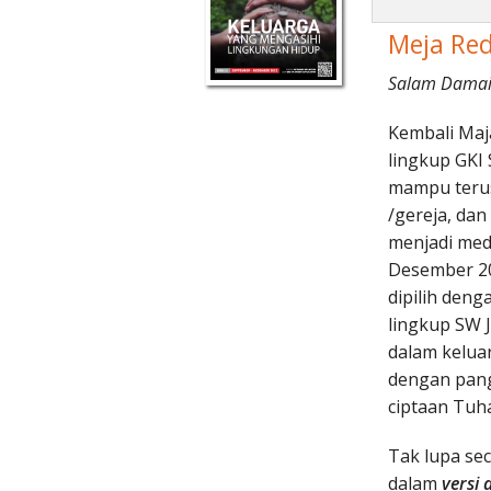
Meja Red
Salam Damai 
Kembali Maj
lingkup GKI
mampu terus
/gereja, dan
menjadi medi
Desember 20
dipilih den
lingkup SW 
dalam kelua
dengan pangg
ciptaan Tuh
Tak lupa sec
dalam
versi d