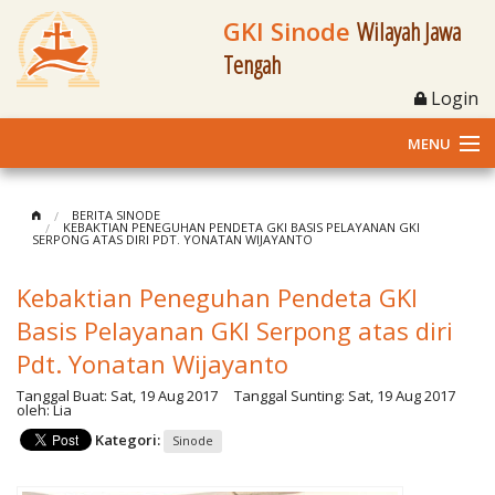
GKI Sinode
Wilayah Jawa
Tengah
Login
MENU
Home
BERITA SINODE
KEBAKTIAN PENEGUHAN PENDETA GKI BASIS PELAYANAN GKI
SERPONG ATAS DIRI PDT. YONATAN WIJAYANTO
Profil
Kebaktian Peneguhan Pendeta GKI
Klasis dan Jemaat
Basis Pelayanan GKI Serpong atas diri
Berita Kegiatan
Pdt. Yonatan Wijayanto
Tanggal Buat:
Sat, 19 Aug 2017
Tanggal Sunting:
Sat, 19 Aug 2017
Fasilitas
oleh:
Lia
Kategori:
Sinode
Materi