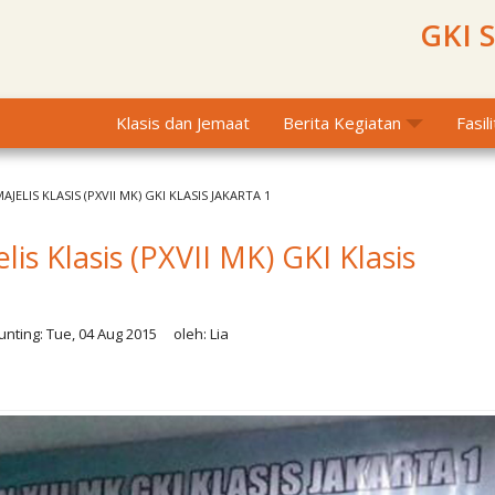
GKI 
Klasis dan Jemaat
Berita Kegiatan
Fasil
AJELIS KLASIS (PXVII MK) GKI KLASIS JAKARTA 1
lis Klasis (PXVII MK) GKI Klasis
nting:
Tue, 04 Aug 2015
oleh:
Lia