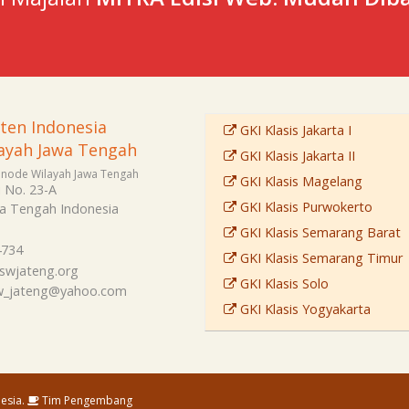
sten Indonesia
GKI Klasis Jakarta I
ayah Jawa Tengah
GKI Klasis Jakarta II
Sinode Wilayah Jawa Tengah
GKI Klasis Magelang
i No. 23-A
GKI Klasis Purwokerto
a Tengah
Indonesia
GKI Klasis Semarang Barat
4734
GKI Klasis Semarang Timur
swjateng.org
GKI Klasis Solo
sw_jateng@yahoo.com
GKI Klasis Yogyakarta
esia.
Tim Pengembang