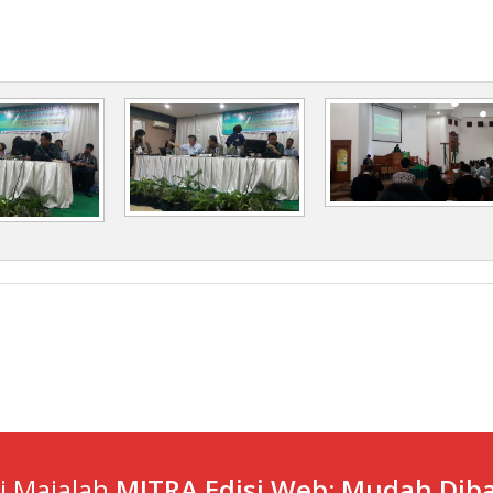
ti Majalah
MITRA Edisi Web: Mudah Diba