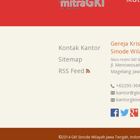
Gereja Kri
Kontak Kantor
Sinode Wil
Sitemap
Situs resmi GKI 
Jl. Menowosar
RSS Feed
Magelang
Jaw
+62293-36
kantor@gki
kantorgki
©2014 GKI Sinode Wilayah Jawa Tengah, Indon