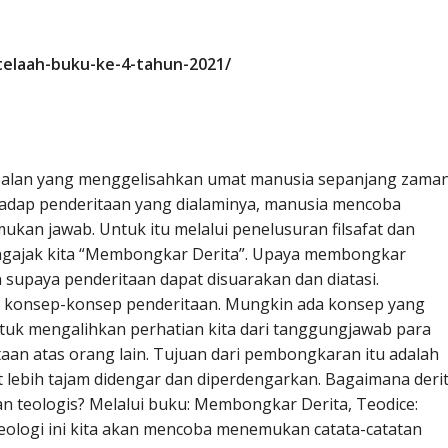
/telaah-buku-ke-4-tahun-2021/
oalan yang menggelisahkan umat manusia sepanjang zaman
adap penderitaan yang dialaminya, manusia mencoba
kan jawab. Untuk itu melalui penelusuran filsafat dan
engajak kita “Membongkar Derita”. Upaya membongkar
n supaya penderitaan dapat disuarakan dan diatasi.
a konsep-konsep penderitaan. Mungkin ada konsep yang
uk mengalihkan perhatian kita dari tanggungjawab para
an atas orang lain. Tujuan dari pembongkaran itu adalah
 lebih tajam didengar dan diperdengarkan. Bagaimana deri
an teologis? Melalui buku: Membongkar Derita, Teodice:
Teologi ini kita akan mencoba menemukan catata-catatan