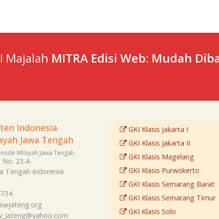
ti Majalah
MITRA Edisi Web: Mudah Diba
sten Indonesia
GKI Klasis Jakarta I
ayah Jawa Tengah
GKI Klasis Jakarta II
Sinode Wilayah Jawa Tengah
GKI Klasis Magelang
i No. 23-A
GKI Klasis Purwokerto
a Tengah
Indonesia
GKI Klasis Semarang Barat
4734
GKI Klasis Semarang Timur
swjateng.org
GKI Klasis Solo
sw_jateng@yahoo.com