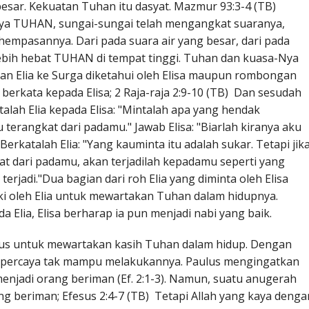
besar. Kekuatan Tuhan itu dasyat. Mazmur 93:3-4 (TB)
 ya TUHAN, sungai-sungai telah mengangkat suaranya,
empasannya. Dari pada suara air yang besar, dari pada
ebih hebat TUHAN di tempat tinggi. Tuhan dan kuasa-Nya
kan Elia ke Surga diketahui oleh Elisa maupun rombongan
a berkata kepada Elisa; 2 Raja-raja 2:9-10 (TB) Dan sesudah
alah Elia kepada Elisa: "Mintalah apa yang hendak
erangkat dari padamu." Jawab Elisa: "Biarlah kiranya aku
rkatalah Elia: "Yang kauminta itu adalah sukar. Tetapi jik
at dari padamu, akan terjadilah kepadamu seperti yang
 terjadi."Dua bagian dari roh Elia yang diminta oleh Elisa
ki oleh Elia untuk mewartakan Tuhan dalam hidupnya.
 Elia, Elisa berharap ia pun menjadi nabi yang baik.
tus untuk mewartakan kasih Tuhan dalam hidup. Dengan
ng percaya tak mampu melakukannya. Paulus mengingatkan
enjadi orang beriman (Ef. 2:1-3). Namun, suatu anugerah
ng beriman; Efesus 2:4-7 (TB) Tetapi Allah yang kaya denga