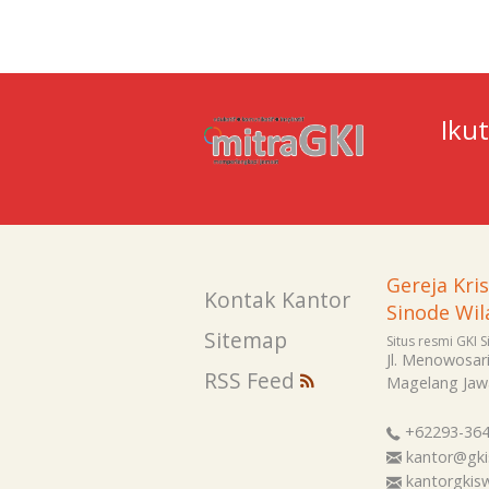
Iku
Gereja Kri
Kontak Kantor
Sinode Wil
Sitemap
Situs resmi GKI 
Jl. Menowosar
RSS Feed
Magelang
Jaw
+62293-36
kantor@gki
kantorgki