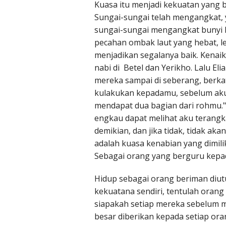
Kuasa itu menjadi kekuatan yang 
Sungai-sungai telah mengangkat,
sungai-sungai mengangkat bunyi h
pecahan ombak laut yang hebat, l
menjadikan segalanya baik. Kenai
nabi di Betel dan Yerikho. Lalu Eli
mereka sampai di seberang, berkat
kulakukan kepadamu, sebelum aku t
mendapat dua bagian dari rohmu."Be
engkau dapat melihat aku terangk
demikian, dan jika tidak, tidak akan
adalah kuasa kenabian yang dimili
Sebagai orang yang berguru kepada
Hidup sebagai orang beriman diu
kekuatana sendiri, tentulah ora
siapakah setiap mereka sebelum m
besar diberikan kepada setiap ora