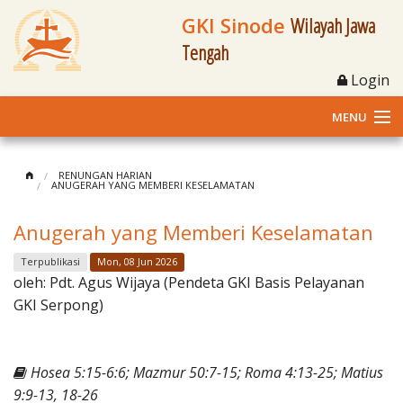
GKI Sinode
Wilayah Jawa
Tengah
Login
MENU
Home
RENUNGAN HARIAN
ANUGERAH YANG MEMBERI KESELAMATAN
Profil
Anugerah yang Memberi Keselamatan
Klasis dan Jemaat
Terpublikasi
Mon, 08 Jun 2026
oleh:
Pdt. Agus Wijaya (Pendeta GKI Basis Pelayanan
Berita Kegiatan
GKI Serpong)
Fasilitas
Hosea 5:15-6:6; Mazmur 50:7-15; Roma 4:13-25; Matius
Materi
9:9-13, 18-26