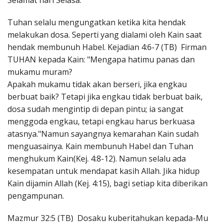
Selamat hari Selasa.
Penerbitan
Tuhan selalu mengungatkan ketika kita hendak
melakukan dosa. Seperti yang dialami oleh Kain saat
hendak membunuh Habel. Kejadian 4:6-7 (TB) Firman
TUHAN kepada Kain: "Mengapa hatimu panas dan
mukamu muram?
Apakah mukamu tidak akan berseri, jika engkau
berbuat baik? Tetapi jika engkau tidak berbuat baik,
dosa sudah mengintip di depan pintu; ia sangat
menggoda engkau, tetapi engkau harus berkuasa
atasnya."Namun sayangnya kemarahan Kain sudah
menguasainya. Kain membunuh Habel dan Tuhan
menghukum Kain(Kej. 4:8-12). Namun selalu ada
kesempatan untuk mendapat kasih Allah. Jika hidup
Kain dijamin Allah (Kej. 4:15), bagi setiap kita diberikan
pengampunan.
Mazmur 32:5 (TB) Dosaku kuberitahukan kepada-Mu