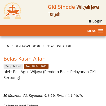
GKI Sinode
Wilayah Jawa
Tengah
Login
MENU
Home
RENUNGAN HARIAN
BELAS KASIH ALLAH
Profil
Belas Kasih Allah
Klasis dan Jemaat
Terpublikasi
Tue, 28 Feb 2023
oleh:
Pdt. Agus Wijaya (Pendeta Basis Pelayanan GKI
Berita Kegiatan
Serpong)
Fasilitas
Mazmur 32; Kejadian 4:1-16; Ibrani 4:14-5:10
Materi