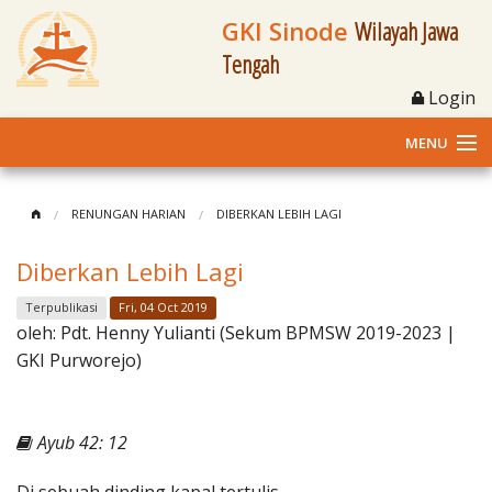
GKI Sinode
Wilayah Jawa
Tengah
Login
MENU
Home
RENUNGAN HARIAN
DIBERKAN LEBIH LAGI
Profil
Diberkan Lebih Lagi
Klasis dan Jemaat
Terpublikasi
Fri, 04 Oct 2019
oleh:
Pdt. Henny Yulianti (Sekum BPMSW 2019-2023 |
Berita Kegiatan
GKI Purworejo)
Fasilitas
Ayub 42: 12
Materi