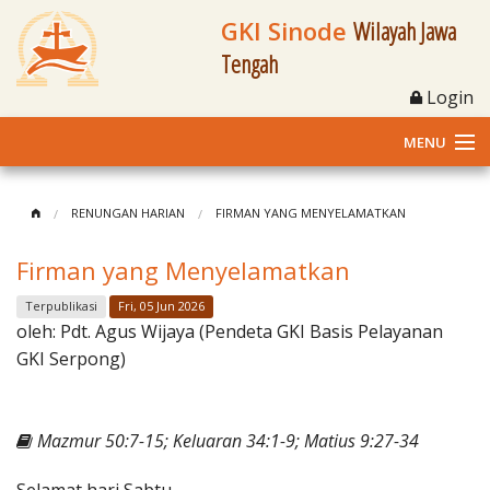
GKI Sinode
Wilayah Jawa
Tengah
Login
MENU
Home
RENUNGAN HARIAN
FIRMAN YANG MENYELAMATKAN
Profil
Firman yang Menyelamatkan
Klasis dan Jemaat
Terpublikasi
Fri, 05 Jun 2026
oleh:
Pdt. Agus Wijaya (Pendeta GKI Basis Pelayanan
Berita Kegiatan
GKI Serpong)
Fasilitas
Mazmur 50:7-15; Keluaran 34:1-9; Matius 9:27-34
Materi