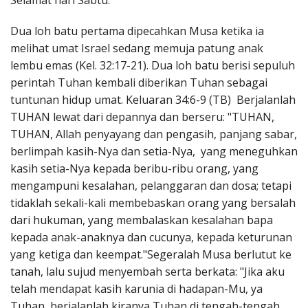
Selamat hari Sabtu.
Penerbitan
Dua loh batu pertama dipecahkan Musa ketika ia
melihat umat Israel sedang memuja patung anak
lembu emas (Kel. 32:17-21). Dua loh batu berisi sepuluh
perintah Tuhan kembali diberikan Tuhan sebagai
tuntunan hidup umat. Keluaran 34:6-9 (TB) Berjalanlah
TUHAN lewat dari depannya dan berseru: "TUHAN,
TUHAN, Allah penyayang dan pengasih, panjang sabar,
berlimpah kasih-Nya dan setia-Nya, yang meneguhkan
kasih setia-Nya kepada beribu-ribu orang, yang
mengampuni kesalahan, pelanggaran dan dosa; tetapi
tidaklah sekali-kali membebaskan orang yang bersalah
dari hukuman, yang membalaskan kesalahan bapa
kepada anak-anaknya dan cucunya, kepada keturunan
yang ketiga dan keempat."Segeralah Musa berlutut ke
tanah, lalu sujud menyembah serta berkata: "Jika aku
telah mendapat kasih karunia di hadapan-Mu, ya
Tuhan, berjalanlah kiranya Tuhan di tengah-tengah