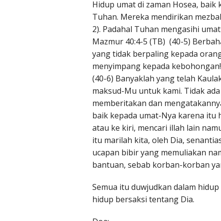
Hidup umat di zaman Hosea, baik k
Tuhan. Mereka mendirikan mezbah b
2). Padahal Tuhan mengasihi uma
Mazmur 40:4-5 (TB) (40-5) Berba
yang tidak berpaling kepada oran
menyimpang kepada kebohongan!
(40-6) Banyaklah yang telah Kaul
maksud-Mu untuk kami. Tidak ada
memberitakan dan mengatakannya, 
baik kepada umat-Nya karena itu 
atau ke kiri, mencari illah lain n
itu marilah kita, oleh Dia, senan
ucapan bibir yang memuliakan na
bantuan, sebab korban-korban yan
Semua itu duwjudkan dalam hidup 
hidup bersaksi tentang Dia.