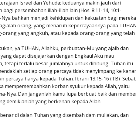
erajaan Israel dan Yehuda; keduanya makin jauh dari
agi persembahan illah-illah lain (Hos. 8:11-14, 10:1-
t-Nya bahkan menjadi kehidupan dan kekuatan bagi mereka
hagialah orang, yang menaruh kepercayaannya pada TUHAN
g-orang yang angkuh, atau kepada orang-orang yang telah
akukan, ya TUHAN, Allahku, perbuatan-Mu yang ajaib dan
 yang dapat disejajarkan dengan Engkau! Aku mau
tetapi terlalu besar jumlahnya untuk dihitung. Tuhan itu
hendaklah setiap orang percaya tidak menyimpang ke kana
amun percaya hanya kepada Tuhan. Ibrani 13:15-16 (TB) Seba
tiasa mempersembahkan korban syukur kepada Allah, yaitu
ma-Nya. Dan janganlah kamu lupa berbuat baik dan member
g demikianlah yang berkenan kepada Allah.
benar di dalan Tuhan yang disembah dam muliakan, dan