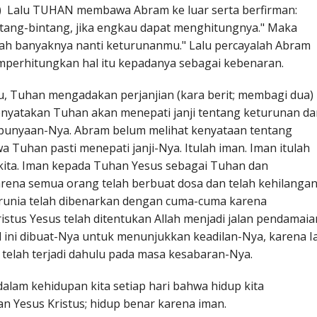
B) Lalu TUHAN membawa Abram ke luar serta berfirman:
bintang-bintang, jika engkau dapat menghitungnya." Maka
ah banyaknya nanti keturunanmu." Lalu percayalah Abram
erhitungkan hal itu kepadanya sebagai kebenaran.
tu, Tuhan mengadakan perjanjian (kara berit; membagi dua)
nyatakan Tuhan akan menepati janji tentang keturunan da
epunyaan-Nya. Abram belum melihat kenyataan tentang
a Tuhan pasti menepati janji-Nya. Itulah iman. Iman itulah
p kita. Iman kepada Tuhan Yesus sebagai Tuhan dan
arena semua orang telah berbuat dosa dan telah kehilanga
karunia telah dibenarkan dengan cuma-cuma karena
istus Yesus telah ditentukan Allah menjadi jalan pendamaia
l ini dibuat-Nya untuk menunjukkan keadilan-Nya, karena I
telah terjadi dahulu pada masa kesabaran-Nya.
 dalam kehidupan kita setiap hari bahwa hidup kita
n Yesus Kristus; hidup benar karena iman.