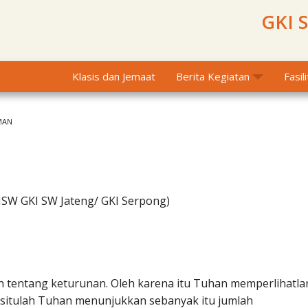
GKI 
Klasis dan Jemaat
Berita Kegiatan
Fasil
MAN
MSW GKI SW Jateng/ GKI Serpong)
 tentang keturunan. Oleh karena itu Tuhan memperlihatla
 situlah Tuhan menunjukkan sebanyak itu jumlah