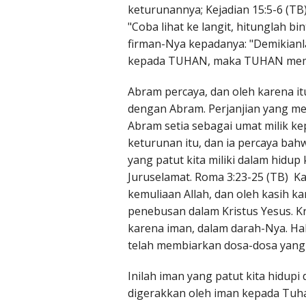
keturunannya; Kejadian 15:5-6 (T
"Coba lihat ke langit, hitunglah 
firman-Nya kepadanya: "Demikianl
kepada TUHAN, maka TUHAN memp
Abram percaya, dan oleh karena i
dengan Abram. Perjanjian yang me
Abram setia sebagai umat milik k
keturunan itu, dan ia percaya bahw
yang patut kita miliki dalam hidu
Juruselamat. Roma 3:23-25 (TB) K
kemuliaan Allah, dan oleh kasih 
penebusan dalam Kristus Yesus. Kr
karena iman, dalam darah-Nya. Ha
telah membiarkan dosa-dosa yang 
Inilah iman yang patut kita hidupi
digerakkan oleh iman kepada Tuha