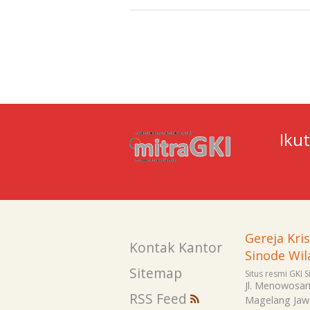
Iku
Gereja Kri
Kontak Kantor
Sinode Wil
Sitemap
Situs resmi GKI 
Jl. Menowosar
RSS Feed
Magelang
Jaw