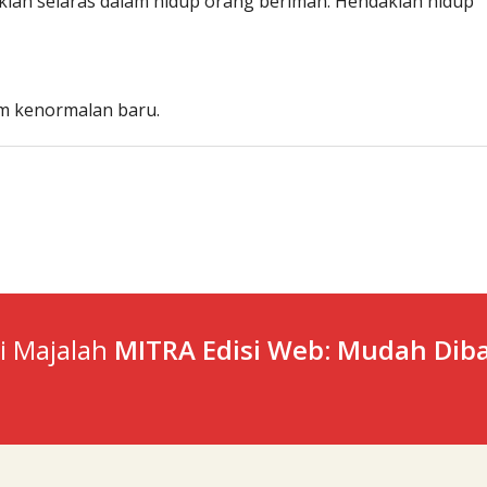
aklah selaras dalam hidup orang beriman. Hendaklah hidup
m kenormalan baru.
ti Majalah
MITRA Edisi Web: Mudah Diba