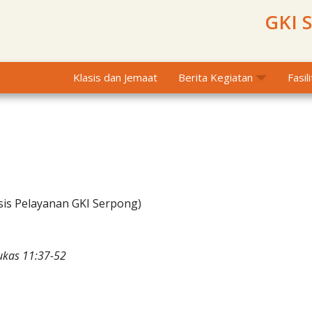
GKI 
Klasis dan Jemaat
Berita Kegiatan
Fasil
sis Pelayanan GKI Serpong)
ukas 11:37-52