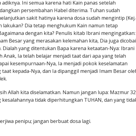
adiknya. Ini semua karena hati Kain panas setelah
edangkan persembahan Habel diterima. Tuhan sudah
lanjutkan sakit hatinya karena dosa sudah mengintip (Kej.
uhan lakukan? Dia tetap menghukum Kain namun tetap
. Bagaimana dengan kita? Penulis kitab Ibrani mengingatkan:
mam Besar yang merasakan kelemahan kita, Dia juga dicobai
15). Dialah yang ditentukan Bapa karena ketaatan-Nya: Ibrani
 Anak, Ia telah belajar menjadi taat dari apa yang telah
capai kesempurnaan-Nya, Ia menjadi pokok keselamatan
 taat kepada-Nya, dan Ia dipanggil menjadi Imam Besar ole
dek.
asih Allah kita diselamatkan. Namun jangan lupa: Mazmur 32
 kesalahannya tidak diperhitungkan TUHAN, dan yang tida
jiwa penipu; jangan berbuat dosa lagi.