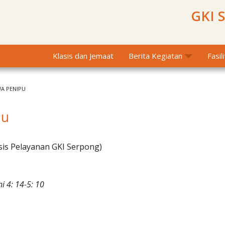
GKI 
Klasis dan Jemaat
Berita Kegiatan
Fasil
WA PENIPU
pu
sis Pelayanan GKI Serpong)
i 4: 14-5: 10