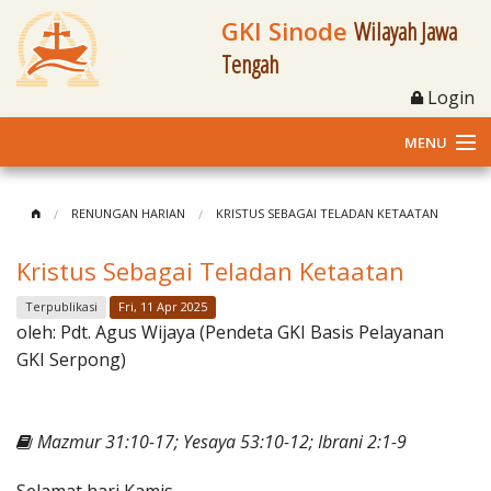
GKI Sinode
Wilayah Jawa
Tengah
Login
MENU
Home
RENUNGAN HARIAN
KRISTUS SEBAGAI TELADAN KETAATAN
Profil
Kristus Sebagai Teladan Ketaatan
Klasis dan Jemaat
Terpublikasi
Fri, 11 Apr 2025
oleh:
Pdt. Agus Wijaya (Pendeta GKI Basis Pelayanan
Berita Kegiatan
GKI Serpong)
Fasilitas
Mazmur 31:10-17; Yesaya 53:10-12; Ibrani 2:1-9
Materi