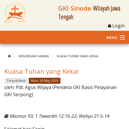
GKI Sinode
Wilayah Jawa
Tengah
Login
MENU
Home
RENUNGAN HARIAN
KUASA TUHAN YANG KEKAL
Profil
Kuasa Tuhan yang Kekal
Klasis dan Jemaat
Terpublikasi
Mon, 26 May 2025
oleh:
Pdt. Agus Wijaya (Pendeta GKI Basis Pelayanan
Berita Kegiatan
GKI Serpong)
Fasilitas
Mazmur 93; 1 Tawarikh 12:16-22; Wahyu 21:5-14
Materi