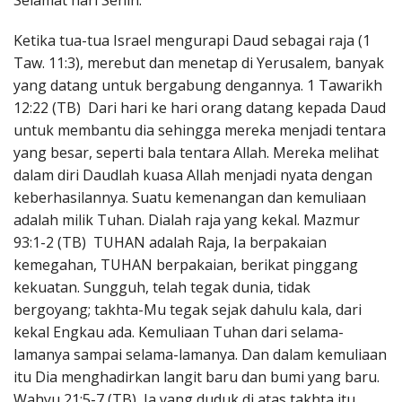
Selamat hari Senin.
Penerbitan
Ketika tua-tua Israel mengurapi Daud sebagai raja (1
Taw. 11:3), merebut dan menetap di Yerusalem, banyak
yang datang untuk bergabung dengannya. 1 Tawarikh
12:22 (TB) Dari hari ke hari orang datang kepada Daud
untuk membantu dia sehingga mereka menjadi tentara
yang besar, seperti bala tentara Allah. Mereka melihat
dalam diri Daudlah kuasa Allah menjadi nyata dengan
keberhasilannya. Suatu kemenangan dan kemuliaan
adalah milik Tuhan. Dialah raja yang kekal. Mazmur
93:1-2 (TB) TUHAN adalah Raja, Ia berpakaian
kemegahan, TUHAN berpakaian, berikat pinggang
kekuatan. Sungguh, telah tegak dunia, tidak
bergoyang; takhta-Mu tegak sejak dahulu kala, dari
kekal Engkau ada. Kemuliaan Tuhan dari selama-
lamanya sampai selama-lamanya. Dan dalam kemuliaan
itu Dia menghadirkan langit baru dan bumi yang baru.
Wahyu 21:5-7 (TB) Ia yang duduk di atas takhta itu