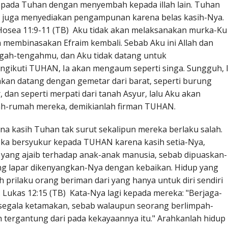
epada Tuhan dengan menyembah kepada illah lain. Tuhan
 juga menyediakan pengampunan karena belas kasih-Nya.
 Hosea 11:9-11 (TB) Aku tidak akan melaksanakan murka-Ku
an membinasakan Efraim kembali. Sebab Aku ini Allah dan
ngah-tengahmu, dan Aku tidak datang untuk
ikuti TUHAN, Ia akan mengaum seperti singa. Sungguh, 
an datang dengan gemetar dari barat, seperti burung
 dan seperti merpati dari tanah Asyur, lalu Aku akan
ah-rumah mereka, demikianlah firman TUHAN.
na kasih Tuhan tak surut sekalipun mereka berlaku salah.
eka bersyukur kepada TUHAN karena kasih setia-Nya,
yang ajaib terhadap anak-anak manusia, sebab dipuaskan-
ang lapar dikenyangkan-Nya dengan kebaikan. Hidup yang
prilaku orang beriman dari yang hanya untuk diri sendiri
Lukas 12:15 (TB) Kata-Nya lagi kepada mereka: "Berjaga-
 segala ketamakan, sebab walaupun seorang berlimpah-
h tergantung dari pada kekayaannya itu." Arahkanlah hidup