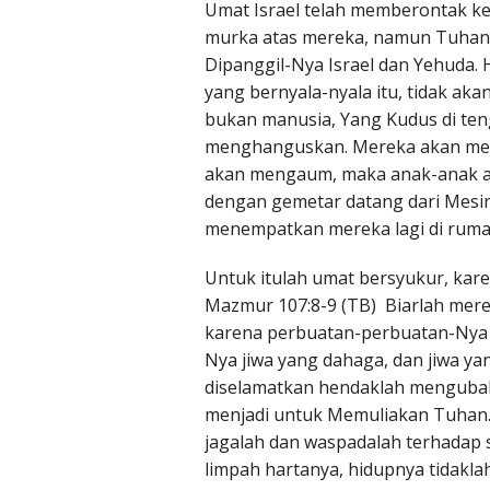
Umat Israel telah memberontak k
murka atas mereka, namun Tuhan
Dipanggil-Nya Israel dan Yehuda.
yang bernyala-nyala itu, tidak ak
bukan manusia, Yang Kudus di te
menghanguskan. Mereka akan meng
akan mengaum, maka anak-anak ak
dengan gemetar datang dari Mesir,
menempatkan mereka lagi di rum
Untuk itulah umat bersyukur, kare
Mazmur 107:8-9 (TB) Biarlah mer
karena perbuatan-perbuatan-Nya 
Nya jiwa yang dahaga, dan jiwa y
diselamatkan hendaklah mengubah 
menjadi untuk Memuliakan Tuhan. 
jagalah dan waspadalah terhadap
limpah hartanya, hidupnya tidakla