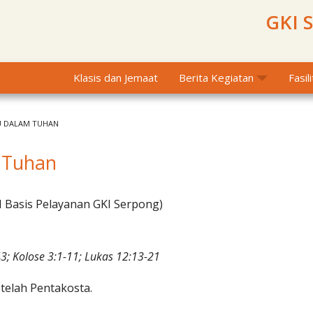
GKI 
Klasis dan Jemaat
Berita Kegiatan
Fasil
U DALAM TUHAN
m Tuhan
I Basis Pelayanan GKI Serpong)
3; Kolose 3:1-11; Lukas 12:13-21
telah Pentakosta.