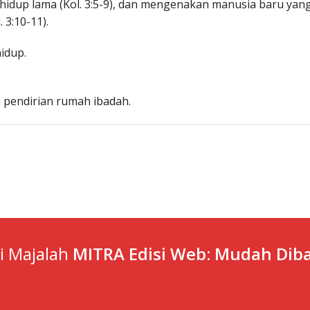
hidup lama (Kol. 3:5-9), dan mengenakan manusia baru yan
 3:10-11).
idup.
 pendirian rumah ibadah.
ti Majalah
MITRA Edisi Web: Mudah Diba