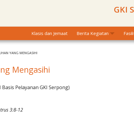
GKI 
Klasis dan Jemaat
Berita Kegiatan
Fasil
UHAN YANG MENGASIHI
ng Mengasihi
I Basis Pelayanan GKI Serpong)
trus 3:8-12