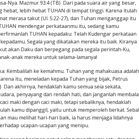
sa-Nya. Mazmur 93:4 (TB) Dari pada suara air yang besar,
 hebat, lebih hebat TUHAN di tempat tinggi. Karena itulah
at merasa takut (Ul. 5:22-27), dan Tuhan menganggap itu
ka TUHAN mendengar perkataanmu itu, sedang kamu
erfirmanlah TUHAN kepadaku: Telah Kudengar perkataan
kepadamu. Segala yang dikatakan mereka itu baik. Kiranya
takut akan Daku dan berpegang pada segala perintah-Ku,
anak-anak mereka untuk selama-lamanya!
eka: Kembalilah ke kemahmu. Tuhan yang mahakuasa adalah
Karena itu, meneladan kepada Tuhan yang bijak, Petrus
B) Dan akhirnya, hendaklah kamu semua seia sekata,
udara, penyayang dan rendah hati, dan janganlah membala
aci maki dengan caci maki, tetapi sebaliknya, hendaklah
ulah kamu dipanggil, yaitu untuk memperoleh berkat. Seba
an mau melihat hari-hari baik, ia harus menjaga lidahnya
 terhadap ucapan-ucapan yang menipu.