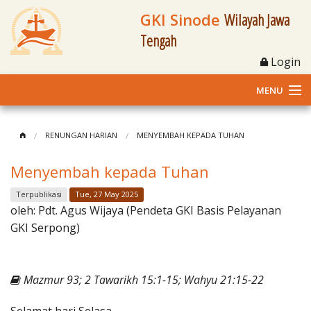
GKI Sinode
Wilayah Jawa
Tengah
Login
MENU
Home
RENUNGAN HARIAN
MENYEMBAH KEPADA TUHAN
Profil
Menyembah kepada Tuhan
Klasis dan Jemaat
Terpublikasi
Tue, 27 May 2025
oleh:
Pdt. Agus Wijaya (Pendeta GKI Basis Pelayanan
Berita Kegiatan
GKI Serpong)
Fasilitas
Mazmur 93; 2 Tawarikh 15:1-15; Wahyu 21:15-22
Materi