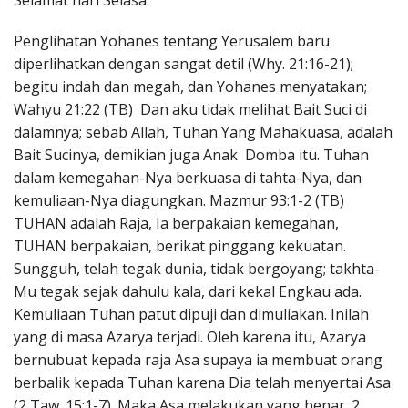
Selamat hari Selasa.
Penerbitan
Penglihatan Yohanes tentang Yerusalem baru
diperlihatkan dengan sangat detil (Why. 21:16-21);
begitu indah dan megah, dan Yohanes menyatakan;
Wahyu 21:22 (TB) Dan aku tidak melihat Bait Suci di
dalamnya; sebab Allah, Tuhan Yang Mahakuasa, adalah
Bait Sucinya, demikian juga Anak Domba itu. Tuhan
dalam kemegahan-Nya berkuasa di tahta-Nya, dan
kemuliaan-Nya diagungkan. Mazmur 93:1-2 (TB)
TUHAN adalah Raja, Ia berpakaian kemegahan,
TUHAN berpakaian, berikat pinggang kekuatan.
Sungguh, telah tegak dunia, tidak bergoyang; takhta-
Mu tegak sejak dahulu kala, dari kekal Engkau ada.
Kemuliaan Tuhan patut dipuji dan dimuliakan. Inilah
yang di masa Azarya terjadi. Oleh karena itu, Azarya
bernubuat kepada raja Asa supaya ia membuat orang
berbalik kepada Tuhan karena Dia telah menyertai Asa
(2 Taw. 15:1-7). Maka Asa melakukan yang benar. 2