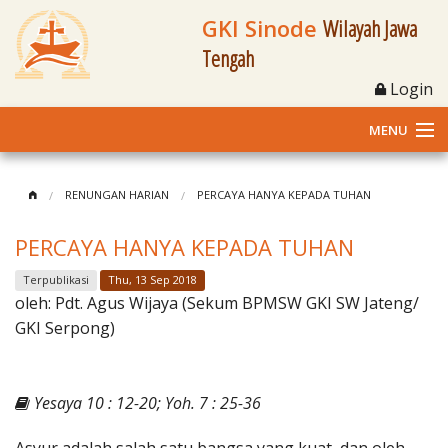
GKI Sinode
Wilayah Jawa
Tengah
Login
MENU
Home
RENUNGAN HARIAN
PERCAYA HANYA KEPADA TUHAN
Profil
PERCAYA HANYA KEPADA TUHAN
Klasis dan Jemaat
Terpublikasi
Thu, 13 Sep 2018
oleh:
Pdt. Agus Wijaya (Sekum BPMSW GKI SW Jateng/
Berita Kegiatan
GKI Serpong)
Fasilitas
Yesaya 10 : 12-20; Yoh. 7 : 25-36
Materi