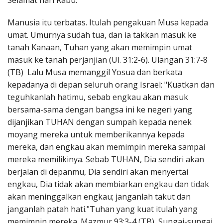
Selamat hari Rabu.
Penerbitan
Manusia itu terbatas. Itulah pengakuan Musa kepada
umat. Umurnya sudah tua, dan ia takkan masuk ke
tanah Kanaan, Tuhan yang akan memimpin umat
masuk ke tanah perjanjian (Ul. 31:2-6). Ulangan 31:7-8
(TB) Lalu Musa memanggil Yosua dan berkata
kepadanya di depan seluruh orang Israel: "Kuatkan dan
teguhkanlah hatimu, sebab engkau akan masuk
bersama-sama dengan bangsa ini ke negeri yang
dijanjikan TUHAN dengan sumpah kepada nenek
moyang mereka untuk memberikannya kepada
mereka, dan engkau akan memimpin mereka sampai
mereka memilikinya. Sebab TUHAN, Dia sendiri akan
berjalan di depanmu, Dia sendiri akan menyertai
engkau, Dia tidak akan membiarkan engkau dan tidak
akan meninggalkan engkau; janganlah takut dan
janganlah patah hati."Tuhan yang kuat itulah yang
memimpin mereka. Mazmur 93:3-4 (TB) Sungai-sungai