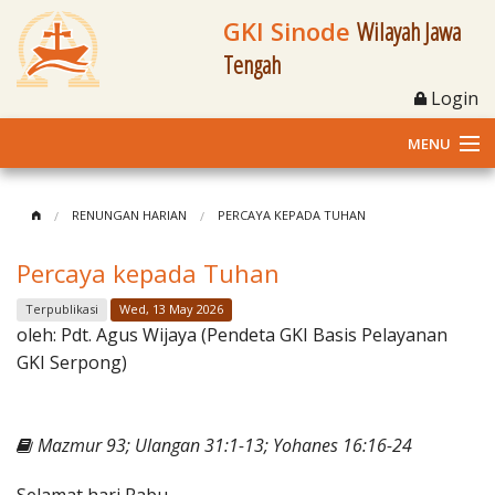
GKI Sinode
Wilayah Jawa
Tengah
Login
MENU
Home
RENUNGAN HARIAN
PERCAYA KEPADA TUHAN
Profil
Percaya kepada Tuhan
Klasis dan Jemaat
Terpublikasi
Wed, 13 May 2026
oleh:
Pdt. Agus Wijaya (Pendeta GKI Basis Pelayanan
Berita Kegiatan
GKI Serpong)
Fasilitas
Mazmur 93; Ulangan 31:1-13; Yohanes 16:16-24
Materi