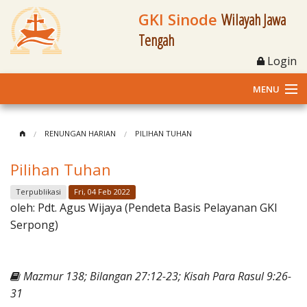
GKI Sinode
Wilayah Jawa
Tengah
Login
MENU
Home
RENUNGAN HARIAN
PILIHAN TUHAN
Profil
Pilihan Tuhan
Klasis dan Jemaat
Terpublikasi
Fri, 04 Feb 2022
oleh:
Pdt. Agus Wijaya (Pendeta Basis Pelayanan GKI
Berita Kegiatan
Serpong)
Fasilitas
Mazmur 138; Bilangan 27:12-23; Kisah Para Rasul 9:26-
Materi
31