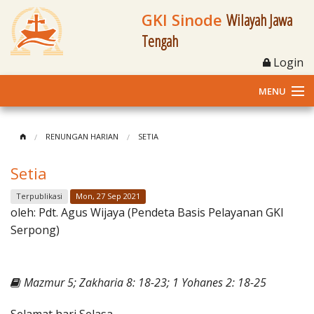
GKI Sinode
Wilayah Jawa
Tengah
Login
MENU
Home
RENUNGAN HARIAN
SETIA
Profil
Setia
Klasis dan Jemaat
Terpublikasi
Mon, 27 Sep 2021
oleh:
Pdt. Agus Wijaya (Pendeta Basis Pelayanan GKI
Berita Kegiatan
Serpong)
Fasilitas
Mazmur 5; Zakharia 8: 18-23; 1 Yohanes 2: 18-25
Materi