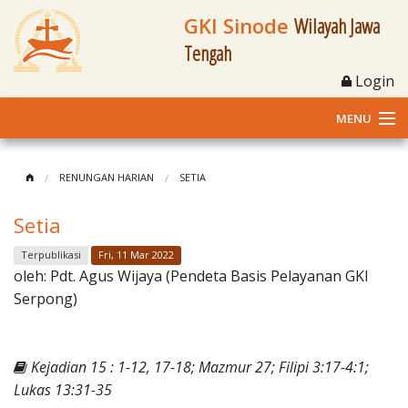
GKI Sinode
Wilayah Jawa
Tengah
Login
MENU
Home
RENUNGAN HARIAN
SETIA
Profil
Setia
Klasis dan Jemaat
Terpublikasi
Fri, 11 Mar 2022
oleh:
Pdt. Agus Wijaya (Pendeta Basis Pelayanan GKI
Berita Kegiatan
Serpong)
Fasilitas
Kejadian 15 : 1-12, 17-18; Mazmur 27; Filipi 3:17-4:1;
Materi
Lukas 13:31-35