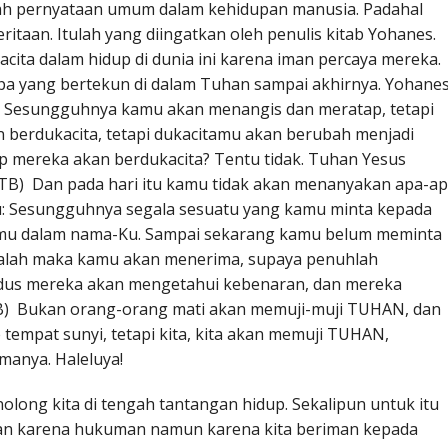
lah pernyataan umum dalam kehidupan manusia. Padahal
itaan. Itulah yang diingatkan oleh penulis kitab Yohanes.
ta dalam hidup di dunia ini karena iman percaya mereka.
a yang bertekun di dalam Tuhan sampai akhirnya. Yohane
: Sesungguhnya kamu akan menangis dan meratap, tetapi
 berdukacita, tetapi dukacitamu akan berubah menjadi
up mereka akan berdukacita? Tentu tidak. Tuhan Yesus
(TB) Dan pada hari itu kamu tidak akan menanyakan apa-a
: Sesungguhnya segala sesuatu yang kamu minta kepada
amu dalam nama-Ku. Sampai sekarang kamu belum meminta
alah maka kamu akan menerima, supaya penuhlah
udus mereka akan mengetahui kebenaran, dan mereka
TB) Bukan orang-orang mati akan memuji-muji TUHAN, dan
tempat sunyi, tetapi kita, kita akan memuji TUHAN,
amanya. Haleluya!
long kita di tengah tantangan hidup. Sekalipun untuk itu
kan karena hukuman namun karena kita beriman kepada