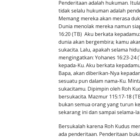
Penderitaan adalah hukuman. Itu
tidak selalu hukuman adalah pender
Memang mereka akan merasa dukaci
Dunia menolak mereka namun siap
16:20 (TB) Aku berkata kepadamu
dunia akan bergembira; kamu akan
sukacita. Lalu, apakah selama hid
mengingatkan: Yohanes 16:23-24 
kepada-Ku. Aku berkata kepadamu
Bapa, akan diberikan-Nya kepad
sesuatu pun dalam nama-Ku. Mint
sukacitamu. Dipimpin oleh Roh K
bersukacita. Mazmur 115:17-18 (
bukan semua orang yang turun ke 
sekarang ini dan sampai selama-l
Bersukalah karena Roh Kudus meno
ada penderitaan. Penderitaan bu