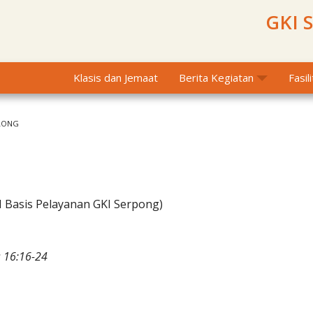
GKI 
Klasis dan Jemaat
Berita Kegiatan
Fasil
LONG
I Basis Pelayanan GKI Serpong)
 16:16-24