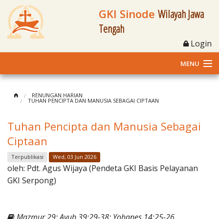
GKI Sinode
Wilayah Jawa
Tengah
Login
MENU
Home
RENUNGAN HARIAN
TUHAN PENCIPTA DAN MANUSIA SEBAGAI CIPTAAN
Profil
Tuhan Pencipta dan Manusia Sebagai
Klasis dan Jemaat
Ciptaan
Berita Kegiatan
Terpublikasi
Wed, 03 Jun 2026
oleh:
Pdt. Agus Wijaya (Pendeta GKI Basis Pelayanan
Fasilitas
GKI Serpong)
Materi
Mazmur 29; Ayub 39:29-38; Yohanes 14:25-26