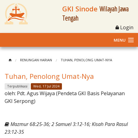
GKI Sinode
Wilayah Jawa
Tengah
Login
MENU
Home
RENUNGAN HARIAN
TUHAN, PENOLONG UMAT-NYA
Profil
Tuhan, Penolong Umat-Nya
Klasis dan Jemaat
Terpublikasi
Wed, 17 Jul 2024
oleh:
Pdt. Agus Wijaya (Pendeta GKI Basis Pelayanan
Berita Kegiatan
GKI Serpong)
Fasilitas
Mazmur 68:25-36; 2 Samuel 3:12-16; Kisah Para Rasul
Materi
23:12-35