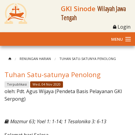
GKI Sinode
Wilayah Jawa
Tengah
Login
MENU
Home
RENUNGAN HARIAN
TUHAN SATU-SATUNYA PENOLONG
Profil
Tuhan Satu-satunya Penolong
Klasis dan Jemaat
Terpublikasi
Wed, 04 Nov 2020
oleh:
Pdt. Agus Wijaya (Pendeta Basis Pelayanan GKI
Berita Kegiatan
Serpong)
Fasilitas
Mazmur 63; Yoel 1: 1-14; 1 Tesalonika 3: 6-13
Materi