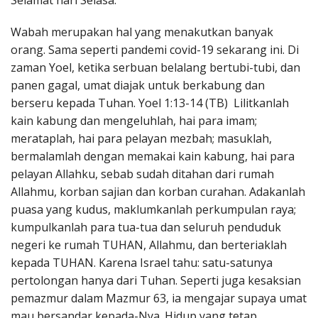
Selamat hari Selasa.
Penerbitan
Wabah merupakan hal yang menakutkan banyak
orang. Sama seperti pandemi covid-19 sekarang ini. Di
zaman Yoel, ketika serbuan belalang bertubi-tubi, dan
panen gagal, umat diajak untuk berkabung dan
berseru kepada Tuhan. Yoel 1:13-14 (TB) Lilitkanlah
kain kabung dan mengeluhlah, hai para imam;
merataplah, hai para pelayan mezbah; masuklah,
bermalamlah dengan memakai kain kabung, hai para
pelayan Allahku, sebab sudah ditahan dari rumah
Allahmu, korban sajian dan korban curahan. Adakanlah
puasa yang kudus, maklumkanlah perkumpulan raya;
kumpulkanlah para tua-tua dan seluruh penduduk
negeri ke rumah TUHAN, Allahmu, dan berteriaklah
kepada TUHAN. Karena Israel tahu: satu-satunya
pertolongan hanya dari Tuhan. Seperti juga kesaksian
pemazmur dalam Mazmur 63, ia mengajar supaya umat
mau bersandar kepada-Nya. Hidup yang tetap