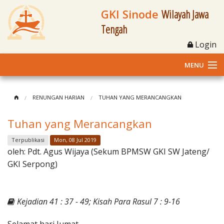
GKI Sinode
Wilayah Jawa
Tengah
Login
MENU
Home
RENUNGAN HARIAN
TUHAN YANG MERANCANGKAN
Profil
Tuhan yang Merancangkan
Klasis dan Jemaat
Terpublikasi
Mon, 08 Jul 2019
oleh:
Pdt. Agus Wijaya (Sekum BPMSW GKI SW Jateng/
Berita Kegiatan
GKI Serpong)
Fasilitas
Kejadian 41 : 37 - 49; Kisah Para Rasul 7 : 9-16
Materi