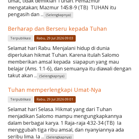
umat, tidak demikian Tuhan. Pemazmur
mengatakan; Mazmur 145:8-9 (TB) TUHAN itu
pengasih dan ...
(Selengkapnya)
Berharap dan Berseru kepada Tuhan
Terpublikasi
Rabu, 29 Jul 2026 09:03
Selamat hari Rabu. Menjalani hidup di dunia
diperlukan hikmat Tuhan. Karena itulah Salomo
memberikan amsal kepada siapapun yang mau
belajar (Ams. 1:1-6), dan semuanya itu diawali dengan
takut akan ...
(Selengkapnya)
Tuhan memperlengkapi Umat-Nya
Terpublikasi
Rabu, 29 Jul 2026 09:01
Selamat hari Selasa. Hikmat yang dari Tuhan
menjadikan Salomo mampu mengungkapkannya
dalam berbagai karya. 1 Raja-raja 4:32-34 (TB) Ia
menggubah tiga ribu amsal, dan nyanyiannya ada
seribu lima. Ia ...
(Selengkapnya)