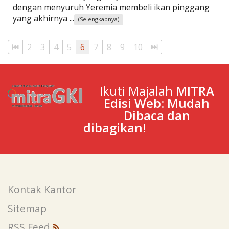
dengan menyuruh Yeremia membeli ikan pinggang
yang akhirnya ...
(Selengkapnya)
2
3
4
5
6
7
8
9
10
Ikuti Majalah
MITRA
Edisi Web: Mudah
Dibaca dan
dibagikan!
Kontak Kantor
Sitemap
RSS Feed