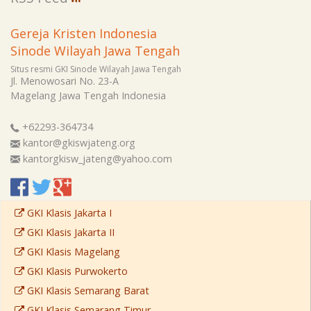
Gereja Kristen Indonesia
Sinode Wilayah Jawa Tengah
Situs resmi GKI Sinode Wilayah Jawa Tengah
Jl. Menowosari No. 23-A
Magelang
Jawa Tengah
Indonesia
+62293-364734
kantor@gkiswjateng.org
kantorgkisw_jateng@yahoo.com
GKI Klasis Jakarta I
GKI Klasis Jakarta II
GKI Klasis Magelang
GKI Klasis Purwokerto
GKI Klasis Semarang Barat
GKI Klasis Semarang Timur