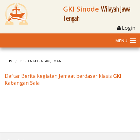
GKI Sinode
Wilayah Jawa
Tengah
Login
MENU
Home
BERITA KEGIATAN JEMAAT
Profil
Daftar Berita kegiatan Jemaat berdasar klasis
GKI
Kabangan Sala
Klasis dan Jemaat
Berita Kegiatan
Fasilitas
Materi