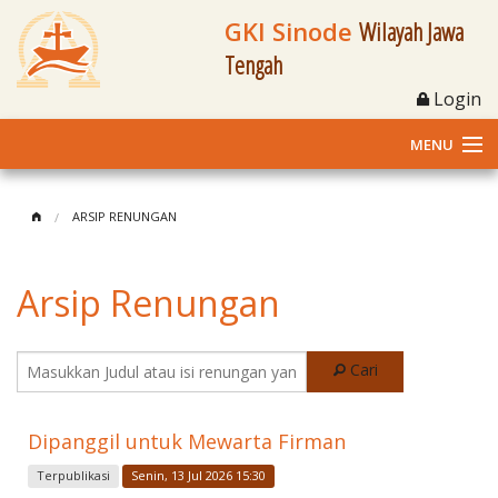
GKI Sinode
Wilayah Jawa
Tengah
Login
MENU
Home
ARSIP RENUNGAN
Profil
Arsip Renungan
Klasis dan Jemaat
Berita Kegiatan
Cari
Fasilitas
Dipanggil untuk Mewarta Firman
Materi
Terpublikasi
Senin, 13 Jul 2026 15:30