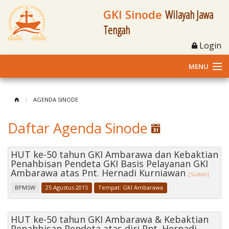
GKI Sinode
Wilayah Jawa
Tengah
Login
MENU
Home
AGENDA SINODE
Profil
Daftar Agenda Sinode
Klasis dan Jemaat
HUT ke-50 tahun GKI Ambarawa dan Kebaktian
Penahbisan Pendeta GKI Basis Pelayanan GKI
Berita Kegiatan
Ambarawa atas Pnt. Hernadi Kurniawan
[Sudah]
Fasilitas
BPMSW
25 Agustus 2015
Tempat: GKI Ambarawa
Materi
HUT ke-50 tahun GKI Ambarawa & Kebaktian
Penahbisan Pendeta atas diri Pnt. Hernadi