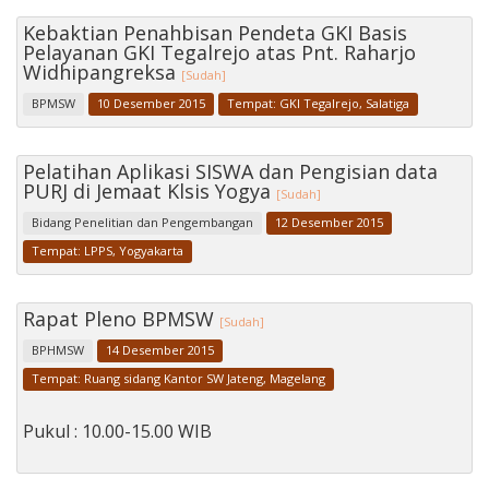
Kebaktian Penahbisan Pendeta GKI Basis
Pelayanan GKI Tegalrejo atas Pnt. Raharjo
Widhipangreksa
[Sudah]
BPMSW
10 Desember 2015
Tempat: GKI Tegalrejo, Salatiga
Pelatihan Aplikasi SISWA dan Pengisian data
PURJ di Jemaat Klsis Yogya
[Sudah]
Bidang Penelitian dan Pengembangan
12 Desember 2015
Tempat: LPPS, Yogyakarta
Rapat Pleno BPMSW
[Sudah]
BPHMSW
14 Desember 2015
Tempat: Ruang sidang Kantor SW Jateng, Magelang
Pukul : 10.00-15.00 WIB