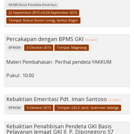
KKSW Divisi Pendeta Emeritus
22 September 2015 s/d 24 September 2015
Tempat: Rukun Senior Living, Sentul, Bogor
Percakapan dengan BPMS GKI
[Sudah]
BPMSW
5 Oktober 2015
Tempat: Magelang
Materi Pembahasan : Perihal pendeta YAKKUM
Pukul : 10.00
Kebaktian Emeritasi Pdt. Iman Santoso
[Sudah]
BPMSW
5 Oktober 2015
Tempat: GKI Jl. Jend. Sudirman Salatiga
Kebaktian Penahbisan Pendeta GKI Basis
Pelayanan Jemaat GKI Jl. P. Diponegoro 57