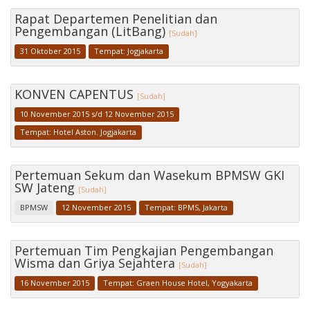
Rapat Departemen Penelitian dan
Pengembangan (LitBang)
[Sudah]
31 Oktober 2015
Tempat: Jogjakarta
KONVEN CAPENTUS
[Sudah]
10 November 2015 s/d 12 November 2015
Tempat: Hotel Aston. Jogjakarta
Pertemuan Sekum dan Wasekum BPMSW GKI
SW Jateng
[Sudah]
BPMSW
12 November 2015
Tempat: BPMS, Jakarta
Pertemuan Tim Pengkajian Pengembangan
Wisma dan Griya Sejahtera
[Sudah]
16 November 2015
Tempat: Graen House Hotel, Yogyakarta