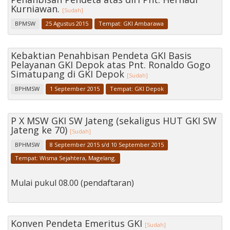
Kurniawan.
Penerbitan
[Sudah]
BPMSW
25 Agustus 2015
Tempat: GKI Ambarawa
Kebaktian Penahbisan Pendeta GKI Basis
Pelayanan GKI Depok atas Pnt. Ronaldo Gogo
Simatupang di GKI Depok
[Sudah]
BPHMSW
1 September 2015
Tempat: GKI Depok
P X MSW GKI SW Jateng (sekaligus HUT GKI SW
Jateng ke 70)
[Sudah]
BPHMSW
8 September 2015 s/d 10 September 2015
Tempat: Wisma Sejahtera, Magelang.
Mulai pukul 08.00 (pendaftaran)
Konven Pendeta Emeritus GKI
[Sudah]