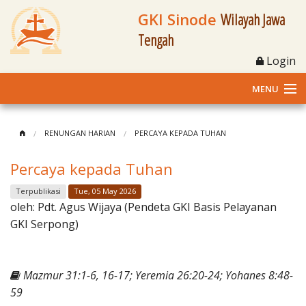
GKI Sinode
Wilayah Jawa
Tengah
Login
MENU
Home
RENUNGAN HARIAN
PERCAYA KEPADA TUHAN
Profil
Percaya kepada Tuhan
Klasis dan Jemaat
Terpublikasi
Tue, 05 May 2026
oleh:
Pdt. Agus Wijaya (Pendeta GKI Basis Pelayanan
Berita Kegiatan
GKI Serpong)
Fasilitas
Mazmur 31:1-6, 16-17; Yeremia 26:20-24; Yohanes 8:48-
Materi
59