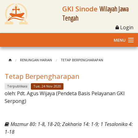
GKI Sinode
Wilayah Jawa
Tengah
Login
MENU
Home
RENUNGAN HARIAN
TETAP BERPENGHARAPAN
Profil
Tetap Berpengharapan
Klasis dan Jemaat
Terpublikasi
Tue, 24 Nov 2020
oleh:
Pdt. Agus Wijaya (Pendeta Basis Pelayanan GKI
Berita Kegiatan
Serpong)
Fasilitas
Mazmur 80: 1-8, 18-20; Zakharia 14: 1-9; 1 Tesalonika 4:
Materi
1-18