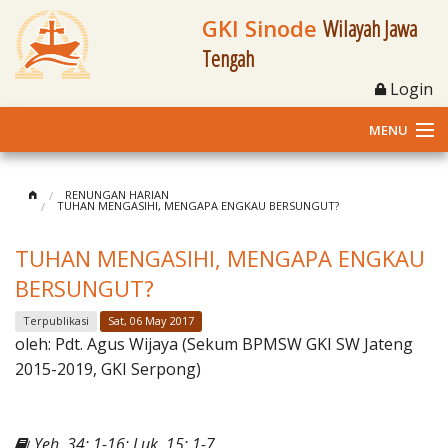
GKI Sinode
Wilayah Jawa
Tengah
Login
MENU
Home
RENUNGAN HARIAN
TUHAN MENGASIHI, MENGAPA ENGKAU BERSUNGUT?
Profil
TUHAN MENGASIHI, MENGAPA ENGKAU
Klasis dan Jemaat
BERSUNGUT?
Berita Kegiatan
Terpublikasi
Sat, 06 May 2017
oleh:
Pdt. Agus Wijaya (Sekum BPMSW GKI SW Jateng
Fasilitas
2015-2019, GKI Serpong)
Materi
Yeh. 34: 1-16; Luk. 15: 1-7