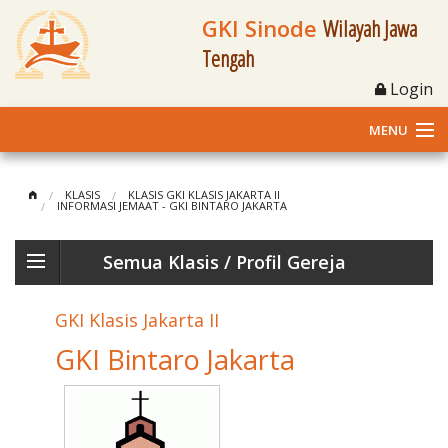
GKI Sinode
Wilayah Jawa
Tengah
Login
MENU
Home
KLASIS
KLASIS GKI KLASIS JAKARTA II
INFORMASI JEMAAT - GKI BINTARO JAKARTA
Profil
Semua Klasis
/ Profil Gereja
Klasis dan Jemaat
o
GKI Klasis Jakarta II
Berita Kegiatan
GKI Bintaro Jakarta
Fasilitas
Materi