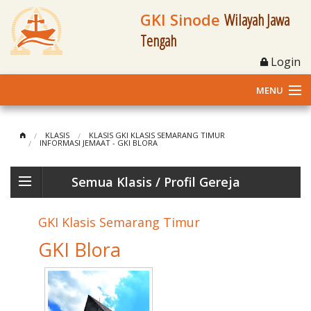
GKI Sinode
Wilayah Jawa
Tengah
Login
MENU
Home
KLASIS
KLASIS GKI KLASIS SEMARANG TIMUR
INFORMASI JEMAAT - GKI BLORA
Profil
Semua Klasis
/ Profil Gereja
Klasis dan Jemaat
o
GKI Klasis Semarang Timur
Berita Kegiatan
GKI Blora
Fasilitas
Materi