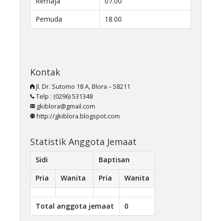
Remaja
07.00
Pemuda
18.00
Kontak
Jl. Dr. Sutomo 18 A, Blora – 58211
Telp : (0296) 531348
gkiblora@gmail.com
http://gkiblora.blogspot.com
Statistik Anggota Jemaat
Sidi
Baptisan
Pria
Wanita
Pria
Wanita
Total anggota jemaat
0