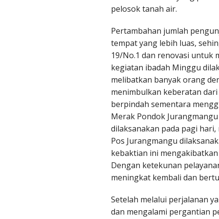
pelosok tanah air.
emalang
Pertambahan jumlah pengun
LASIS SEMARANG TIMUR
tempat yang lebih luas, sehi
19/No.1 dan renovasi untuk 
rangsaru Semarang
kegiatan ibadah Minggu dil
melibatkan banyak orang deng
eterongan Semarang
menimbulkan keberatan dari 
berpindah sementara menggun
nuk Indah Semarang
Merak Pondok Jurangmangu I
ora
dilaksanakan pada pagi hari
Pos Jurangmangu dilaksanaka
pu
kebaktian ini mengakibatkan
Dengan ketekunan pelayanan
asem
meningkat kembali dan bert
embang
Setelah melalui perjalanan y
dan mengalami pergantian pe