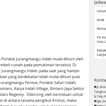
Jadwa
Umu
Anak
Rema
PA Ko
Usia 
Kebak
Lanju
 Pondok Jurangmangu Indah mulai dihuni oleh
embeli rumah pada pemukiman tersebut. Di
Jurangmangu Indah, pada saat yang hampir
asi yang berdekatan telah mulai dihuni pula
Kont
 Jurangmangu Permai, Pondok Safari Indah,
Jl. Bin
taro, Karya Indah Village, Bintaro Jaya Sektor
Tangera
Bintaro Regency. Didorong oleh kerinduan untuk
Telp./
di antara sesama pengikut Kristus, maka
gki_b
http: