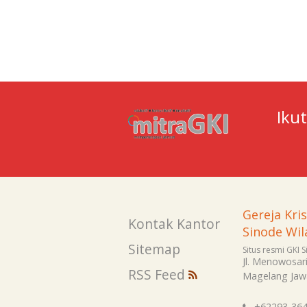
usukan
bangan Sala
nogiri
Iku
asaran
agen
rtasura
Gereja Kri
yolali
Kontak Kantor
Sinode Wil
ASIS JAKARTA I
Sitemap
Situs resmi GKI 
Jl. Menowosar
itang Jakarta
RSS Feed
Magelang
Jaw
awamangun
+62293-36