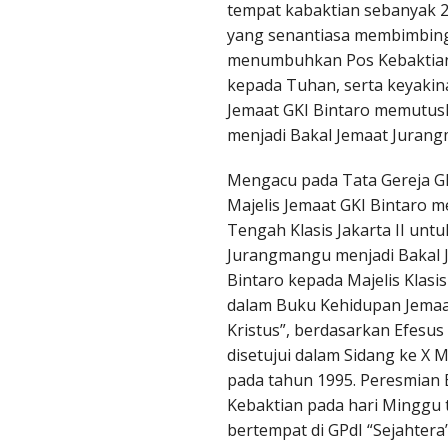
rwodadi - Grobogan
tempat kabaktian sebanyak 2 
yang senantiasa membimbin
wana
menumbuhkan Pos Kebaktian
kepada Tuhan, serta keyakin
man Majapahit
Jemaat GKI Bintaro memutu
ang
menjadi Bakal Jemaat Juran
udakpayung
Mengacu pada Tata Gereja GK
Majelis Jemaat GKI Bintaro m
LASIS MAGELANG
Tengah Klasis Jakarta II unt
jajaran Magelang
Jurangmangu menjadi Bakal J
Bintaro kepada Majelis Klasis
hlawan Magelang
dalam Buku Kehidupan Jemaa
Kristus”, berdasarkan Efesus
ntilan
disetujui dalam Sidang ke X Ma
pada tahun 1995. Peresmian
emanggung
Kebaktian pada hari Minggu t
bertempat di GPdI “Sejahtera”
rakan