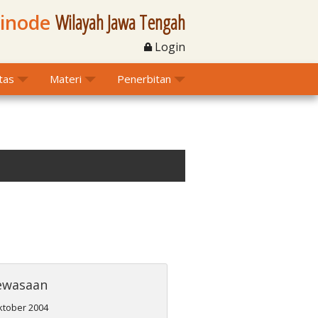
Sinode
Wilayah Jawa Tengah
Login
itas
Materi
Penerbitan
ewasaan
ktober 2004