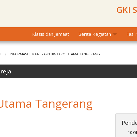
GKI 
Klasis dan Jemaat
Berita Kegiatan
Fasil
I
INFORMASI JEMAAT - GKI BINTARO UTAMA TANGERANG
ereja
 Utama Tangerang
Pend
10 O