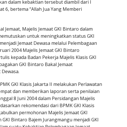
n dalam kebaktian tersebut diambil dari I
at 6, bertema “Allah Jua Yang Memberi
l Jemaat, Majelis Jemaat GKI Bintaro dalam
 memutuskan untuk meningkatkan status GKI
menjadi Jemaat Dewasa melalui Pelembagaan
uari 2004 Majelis Jemaat GKI Bintaro
lis kepada Badan Pekerja Majelis Klasis GKI
mbagakan GKI Bintaro Bakal Jemaat
 Dewasa.
PMK GKI Klasis Jakarta II melakukan Perlawatan
empat dan memberikan laporan serta penilaian
anggal 8 Juni 2004 dalam Persidangan Majelis
berdasarkan rekomendasi dari BPMK GKI Klasis
engabulkan permohonan Majelis Jemaat GKI
 GKI Bintaro Bajem Jurangmangu menjadi GKI
lam suatu Kebaktian Pelembagaan Jemaat,