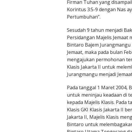
Firman Tuhan yang disampaika
Korintus 3:5-9 dengan Nas ay
onosobo
Pertumbuhan”.
njarnegara
Sesudah 9 tahun menjadi Baka
Persidangan Majelis Jemaat
mbarawa
Bintaro Bajem Jurangmangu 
Jemaat, maka pada bulan Febr
latiga
mengajukan permohonan tertu
galrejo Salatiga
Klasis Jakarta II untuk mele
Jurangmangu menjadi Jemaat
ka Salatiga
Pada tanggal 1 Maret 2004, B
lan P. Diponegoro 57
untuk meninjau keadaan di t
ang
kepada Majelis Klasis. Pada t
Klasis GKI Klasis Jakarta II 
ASIS YOGYAKARTA
Jakarta II, Majelis Klasis m
Bintaro untuk melembagakan
jayan
Bintaro Utama Tengerang da