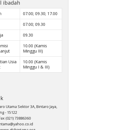
l ibadah
m
07.00; 09.30; 17.00
07.00; 09.30
ja
09.30
misi
10.00 (Kamis
Lanjut
Minggu III)
tian Usia
10.00 (Kamis
t
Minggu I & III)
ak
taro Utama Sektor 3A, Bintaro Jaya,
ng - 15122
Fax (021) 73886360
intama@yahoo.co.id
//www.gkibintama.org