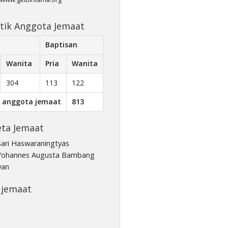
stik Anggota Jemaat
Baptisan
Wanita
Pria
Wanita
304
113
122
l anggota jemaat
813
ta Jemaat
Sari Haswaraningtyas
Yohannes Augusta Bambang
wan
 jemaat