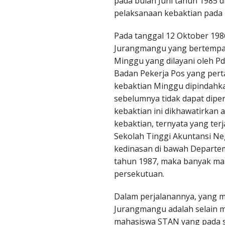
pada bulan Juni tahun 1985 
pelaksanaan kebaktian pad
ibarang Purwokerto
Pada tanggal 12 Oktober 198
umiayu
Jurangmangu yang bertempat d
Minggu yang dilayani oleh Pd
LASIS SEMARANG BARAT
Badan Pekerja Pos yang perta
ringin Semarang
kebaktian Minggu dipindahkan
sebelumnya tidak dapat dipe
adion Semarang
kebaktian ini dikhawatirka
kebaktian, ternyata yang ter
reformeerd Semarang
Sekolah Tinggi Akuntansi N
kedinasan di bawah Departe
ondomono Semarang
tahun 1987, maka banyak ma
persekutuan.
eri - Plelen
Dalam perjalanannya, yang me
kalongan
Jurangmangu adalah selain 
mahasiswa STAN yang pada sa
gal