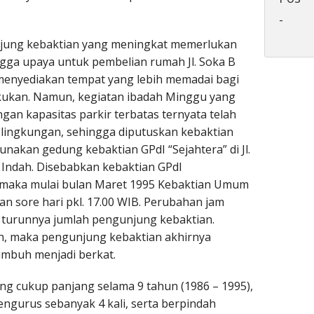
-
jung kebaktian yang meningkat memerlukan
ngga upaya untuk pembelian rumah Jl. Soka B
menyediakan tempat yang lebih memadai bagi
akukan. Namun, kegiatan ibadah Minggu yang
an kapasitas parkir terbatas ternyata telah
lingkungan, sehingga diputuskan kebaktian
akan gedung kebaktian GPdI “Sejahtera” di Jl.
ndah. Disebabkan kebaktian GPdI
, maka mulai bulan Maret 1995 Kebaktian Umum
n sore hari pkl. 17.00 WIB. Perubahan jam
 turunnya jumlah pengunjung kebaktian.
, maka pengunjung kebaktian akhirnya
umbuh menjadi berkat.
ang cukup panjang selama 9 tahun (1986 – 1995),
ngurus sebanyak 4 kali, serta berpindah