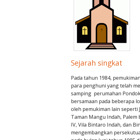
rbalingga
rworejo Klampok
ebumen
ombong
toarjo
Sejarah singkat
rworejo
Pada tahun 1984, pemukiman
para penghuni yang telah m
anyumas
samping perumahan Pondok 
bersamaan pada beberapa lok
lacap
oleh pemukiman lain seperti
Taman Mangu Indah, Palem bin
botsari
IV, Vila Bintaro Indah, dan 
mengembangkan persekutuan 
ranglewas