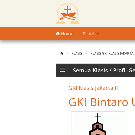
Home
Profil
KLASIS
KLASIS GKI KLASIS JAKARTA I
LASIS PURWOKERTO
Semua Klasis
/ Profil G
totsubroto Purwokerto
GKI Klasis Jakarta II
I. Panjaitan Purwokerto
GKI Bintaro
rtadireja Purwokerto
karaja