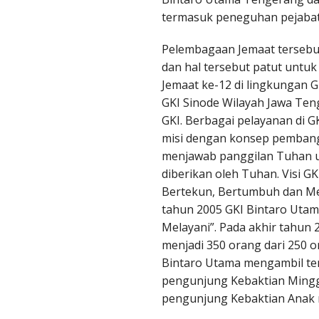
termasuk peneguhan pejabat
isucipto
Pelembagaan Jemaat tersebu
upasan Yogyakarta
dan hal tersebut patut untuk
Jemaat ke-12 di lingkungan GK
ngsodirjan Yogyakarta
GKI Sinode Wilayah Jawa Ten
ondomanan Yogyakarta
GKI. Berbagai pelayanan di G
misi dengan konsep pembang
aten
menjawab panggilan Tuhan un
diberikan oleh Tuhan. Visi G
rambanan
Bertekun, Bertumbuh dan Men
tahun 2005 GKI Bintaro Uta
ASIS SOLO
Melayani”. Pada akhir tahun
ngkrah Solo
menjadi 350 orang dari 250 o
Bintaro Utama mengambil tem
yudan Solo
pengunjung Kebaktian Minggu
pengunjung Kebaktian Anak r
rogenen Sala