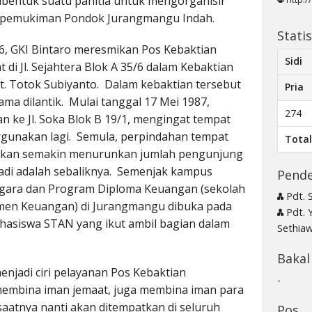
dibentuk suatu panitia untuk mengorganisir
a pemukiman Pondok Jurangmangu Indah.
Stati
6, GKI Bintaro meresmikan Pos Kebaktian
Sidi
i Jl. Sejahtera Blok A 35/6 dalam Kebaktian
t. Totok Subiyanto. Dalam kebaktian tersebut
Pria
ma dilantik. Mulai tanggal 17 Mei 1987,
274
 ke Jl. Soka Blok B 19/1, mengingat tempat
rgunakan lagi. Semula, perpindahan tempat
Tota
n akan semakin menurunkan jumlah pengunjung
jadi adalah sebaliknya. Semenjak kampus
Pende
egara dan Program Diploma Keuangan (sekolah
Pdt. 
men Keuangan) di Jurangmangu dibuka pada
Pdt. 
hasiswa STAN yang ikut ambil bagian dalam
Sethia
Bakal
njadi ciri pelayanan Pos Kebaktian
-
membina iman jemaat, juga membina iman para
atnya nanti akan ditempatkan di seluruh
Pos