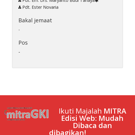
Pdt. Em. Drs. Maryanto Budi Tanaya
Pdt. Ester Novaria
Bakal jemaat
-
Pos
-
Ikuti Majalah
MITRA
Edisi Web: Mudah
Dibaca dan
dibagikan!