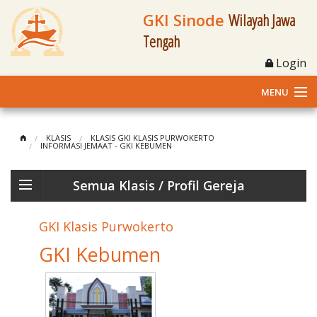
GKI Sinode
Wilayah Jawa
Tengah
Login
MENU
Home
KLASIS
KLASIS GKI KLASIS PURWOKERTO
INFORMASI JEMAAT - GKI KEBUMEN
Profil
Semua Klasis
/ Profil Gereja
Klasis dan Jemaat
o
GKI Klasis Purwokerto
Berita Kegiatan
GKI Kebumen
Fasilitas
Materi